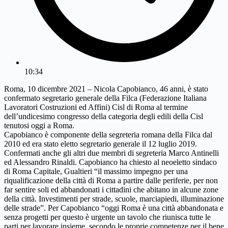
10:34
Roma, 10 dicembre 2021 – Nicola Capobianco, 46 anni, è stato
confermato segretario generale della Filca (Federazione Italiana
Lavoratori Costruzioni ed Affini) Cisl di Roma al termine
dell’undicesimo congresso della categoria degli edili della Cisl
tenutosi oggi a Roma.
Capobianco è componente della segreteria romana della Filca dal
2010 ed era stato eletto segretario generale il 12 luglio 2019.
Confermati anche gli altri due membri di segreteria Marco Antinelli
ed Alessandro Rinaldi. Capobianco ha chiesto al neoeletto sindaco
di Roma Capitale, Gualtieri “il massimo impegno per una
riqualificazione della città di Roma a partire dalle periferie, per non
far sentire soli ed abbandonati i cittadini che abitano in alcune zone
della città. Investimenti per strade, scuole, marciapiedi, illuminazione
delle strade”. Per Capobianco “oggi Roma è una città abbandonata e
senza progetti per questo è urgente un tavolo che riunisca tutte le
parti per lavorare insieme, secondo le proprie competenze per il bene