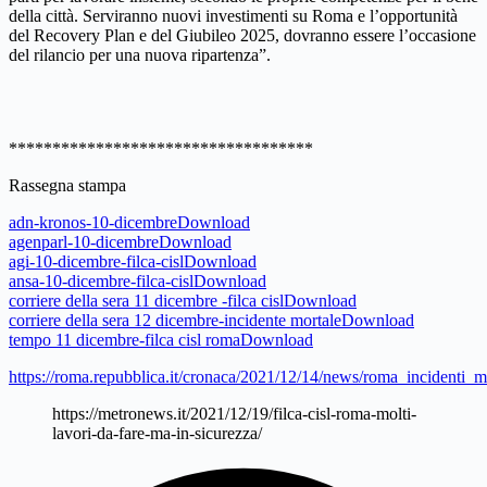
della città. Serviranno nuovi investimenti su Roma e l’opportunità
del Recovery Plan e del Giubileo 2025, dovranno essere l’occasione
del rilancio per una nuova ripartenza”.
***********************************
Rassegna stampa
adn-kronos-10-dicembre
Download
agenparl-10-dicembre
Download
agi-10-dicembre-filca-cisl
Download
ansa-10-dicembre-filca-cisl
Download
corriere della sera 11 dicembre -filca cisl
Download
corriere della sera 12 dicembre-incidente mortale
Download
tempo 11 dicembre-filca cisl roma
Download
https://roma.repubblica.it/cronaca/2021/12/14/news/roma_incidenti_m
https://metronews.it/2021/12/19/filca-cisl-roma-molti-
lavori-da-fare-ma-in-sicurezza/